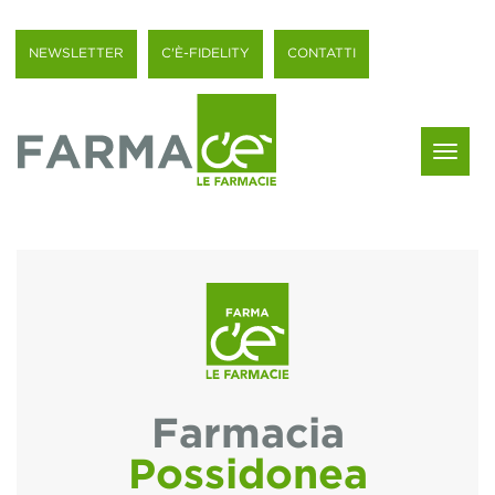
NEWSLETTER
C'È-FIDELITY
CONTATTI
Menu
Farmacia
Possidonea